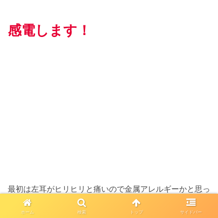
感電します！
最初は左耳がヒリヒリと痛いので金属アレルギーかと思っ
ていましたが、
ホーム
検索
トップ
サイドバー
大き目なノイズも左のイヤホンから出ていたため原因を探