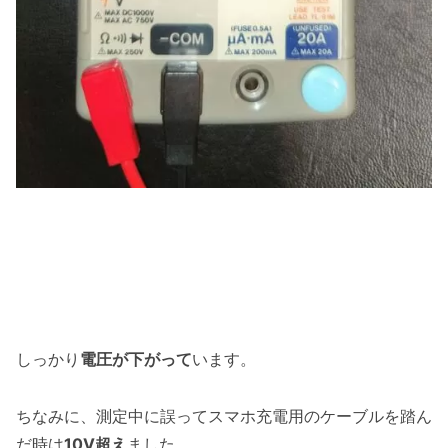
しっかり
電圧が下がって
います。
ちなみに、測定中に誤ってスマホ充電用のケーブルを踏ん
だ時は
10V超え
ました。