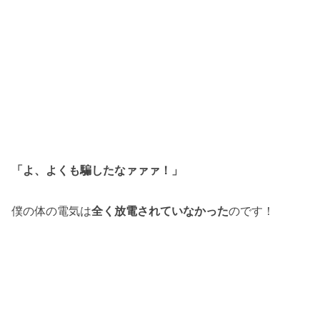
「よ、よくも騙したなァァァ！」
僕の体の電気は
全く放電されていなかった
のです！