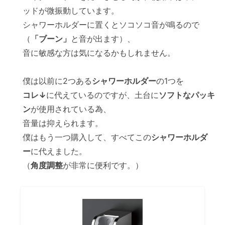
ッドが微振動しています。
シャワーホルダーに置くとソコソコ音が鳴るので
（
「ブーン」
と音が出ます）、
音に敏感な方は気になるかもしれません。
僕は以前に2つある
シャワーホルダー
の1つを
コレ↓
に代えているのですが、土台に
ソフトなパッキ
ン
が使用されている為、
音量は抑えられます。
僕はもう一つ購入して、すべてこの
シャワーホルダ
ー
に代えました。
（
角度調整
が非常に便利です。）