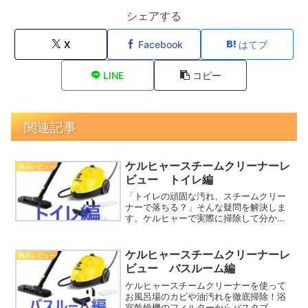
シェアする
X
Facebook
はてブ
LINE
コピー
関連記事
ケルヒャースチームクリーナーレ
商品レビュー
ビュー トイレ編
「トイレの頑固な汚れ、スチームクリー
ナーで落ちる？」そんな疑問を解決しま
す。ケルヒャーで実際に掃除して分かっ
た、ビニールフロアや水垢汚れへの得
意・不得意。洗剤を使わないからこそ見
えた真実と、併用して大活躍した神アイ
ケルヒャースチームクリーナーレ
商品レビュー
テムもご紹介します。
ビュー バスルーム編
ケルヒャースチームクリーナーを使って
お風呂場のカビや油汚れを徹底掃除！浴
室乾燥機のフィルターからバスタブ、排