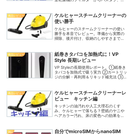
水溝まで、洗剤なしでの汚れ落ちを検
証。樹脂製床の黒ずみが劇的にキレイに
なった実体験や、水垢掃除のコツを写真
ケルヒャースチームクリーナーの
商品レビュー
付きで詳しく解説します。
使い勝手
ケルヒャーのスチームクリーナーの使い
勝手を本音でレビュー。準備から実際の
掃除、後片付け、収納のしやすさまで詳
しく解説します。「手軽ではないが洗剤
なしで汚れが落ちる」という実体験に基
づいたメリット・デメリットをまとめ
紙巻きタバコを加熱式に！VP
商品レビュー
た、購入前に必見のガイドです。
Style 長期レビュー
VP Styleの長期使用レポート。①紙巻き
タバコを加熱式で吸う実力 ②カートリッ
ジの分解・再利用＆リキッド補充法 ③不
調時のメンテナンス術を詳しく紹介！コ
スパを最大限に高めて、賢く喫煙を楽し
むためのライフハックを実体験ベースで
ケルヒャースチームクリーナーレ
商品レビュー
綴ります。
ビュー キッチン編
キッチンの油汚れや人工大理石のくす
み、ケルヒャーで落ちる？壁紙のヤニや
ヘアカラー汚れ、床の変色への効果を写
真付きでレビューします。洗剤不要でシ
ンク周りをピカピカにするコツや、スチ
ームクリーナーが「大活躍した場所」と
自分でmicroSIMからnanoSIM
雑記