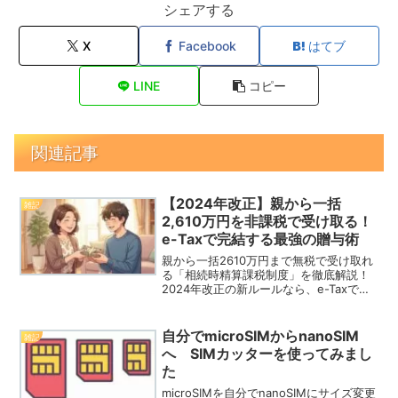
シェアする
X
Facebook
はてブ
LINE
コピー
関連記事
【2024年改正】親から一括
雑記
2,610万円を非課税で受け取る！
e-Taxで完結する最強の贈与術
親から一括2610万円まで無税で受け取れ
る「相続時精算課税制度」を徹底解説！
2024年改正の新ルールなら、e-Taxでス
マホから簡単に手続き可能です。将来の
相続税を0円にする「3600万円の壁」の
計算や、贈与契約書の作り方まで網羅。
自分でmicroSIMからnanoSIM
雑記
損をしないための最強の贈与術をチェッ
へ SIMカッターを使ってみまし
クしましょう。
た
microSIMを自分でnanoSIMにサイズ変更