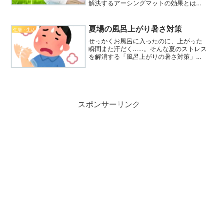
解決するアーシングマットの効果とは？
リラクリフェの商品を実際に購入し、そ
の実力を検証しました。手軽に「大地と
つながる」健康法の体験談を通して、怪
夏場の風呂上がり暑さ対策
住居・生活
しい？という疑問にも本音でお答えしま
せっかくお風呂に入ったのに、上がった
す。
瞬間また汗だく……。そんな夏のストレス
を解消する「風呂上がりの暑さ対策」を2
つ厳選してご紹介します。特別な道具を
使わず、今日から実践できる簡単な方法
で、夏を快適に過ごすためのライフハッ
クを公開中です。
スポンサーリンク