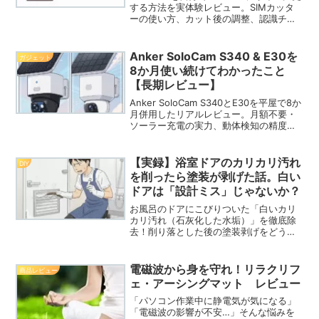
する方法を実体験レビュー。SIMカッタ
ーの使い方、カット後の調整、認識チェ
ックまで詳しく解説し、通信会社で交換
するより節約できる手順を紹介します。
Anker SoloCam S340 & E30を
ガジェット
8か月使い続けてわかったこと
【長期レビュー】
Anker SoloCam S340とE30を平屋で8か
月併用したリアルレビュー。月額不要・
ソーラー充電の実力、動体検知の精度、
トラブル対応、近隣への配慮まで正直に
解説。どちらを買うか迷っている方の参
考に。
【実録】浴室ドアのカリカリ汚れ
DIY
を削ったら塗装が剥げた話。白い
ドアは「設計ミス」じゃないか？
お風呂のドアにこびりついた「白いカリ
カリ汚れ（石灰化した水垢）」を徹底除
去！削り落とした後の塗装剥げをどうリ
ペアするか、実体験に基づいたDIY補修の
手順を公開します。掃除から塗装まで、
ボロボロになった浴室ドアを自分の手で
電磁波から身を守れ！リラクリフ
商品レビュー
綺麗に再生したい方必見です。
ェ・アーシングマット レビュー
「パソコン作業中に静電気が気になる」
「電磁波の影響が不安…」そんな悩みを