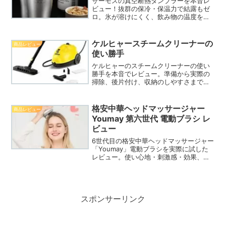
サーモスの真空断熱タンブラーを本音レ
ビュー！抜群の保冷・保温力で結露もゼ
ロ。氷が溶けにくく、飲み物の温度を長
時間キープできる驚きの実力を紹介しま
す。健康のために1日2リットルの水を飲
む習慣にも最適！一度使ったら手放せな
ケルヒャースチームクリーナーの
商品レビュー
いコスパ最強の魅力を伝えます。
使い勝手
ケルヒャーのスチームクリーナーの使い
勝手を本音でレビュー。準備から実際の
掃除、後片付け、収納のしやすさまで詳
しく解説します。「手軽ではないが洗剤
なしで汚れが落ちる」という実体験に基
づいたメリット・デメリットをまとめ
格安中華ヘッドマッサージャー
商品レビュー
た、購入前に必見のガイドです。
Youmay 第六世代 電動ブラシ レ
ビュー
6世代目の格安中華ヘッドマッサージャー
「Youmay」電動ブラシを実際に試した
レビュー。使い心地・刺激感・効果、長
所と短所を写真付きで詳しく解説し、購
入前の参考に最適です。
スポンサーリンク