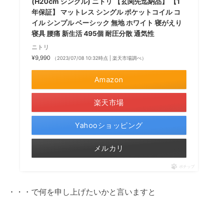
(H20cm シングル) ニトリ 【玄関先迄納品】 【1
年保証】 マットレス シングル ポケットコイル コ
イル シンプル ベーシック 無地 ホワイト 寝がえり
寝具 腰痛 新生活 495個 耐圧分散 通気性
ニトリ
¥9,990
（2023/07/08 10:32時点 | 楽天市場調べ）
Amazon
楽天市場
Yahooショッピング
メルカリ
ポチップ
・・・で何を申し上げたいかと言いますと