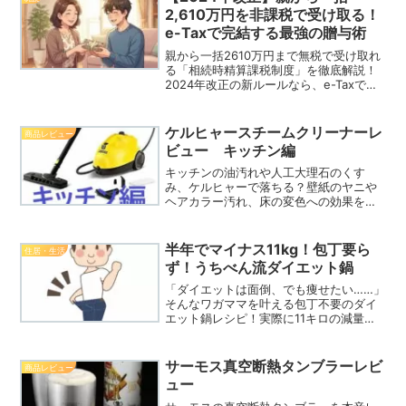
2,610万円を非課税で受け取る！
e-Taxで完結する最強の贈与術
親から一括2610万円まで無税で受け取れ
る「相続時精算課税制度」を徹底解説！
2024年改正の新ルールなら、e-Taxでス
マホから簡単に手続き可能です。将来の
相続税を0円にする「3600万円の壁」の
計算や、贈与契約書の作り方まで網羅。
ケルヒャースチームクリーナーレ
商品レビュー
損をしないための最強の贈与術をチェッ
ビュー キッチン編
クしましょう。
キッチンの油汚れや人工大理石のくす
み、ケルヒャーで落ちる？壁紙のヤニや
ヘアカラー汚れ、床の変色への効果を写
真付きでレビューします。洗剤不要でシ
ンク周りをピカピカにするコツや、スチ
ームクリーナーが「大活躍した場所」と
半年でマイナス11kg！包丁要ら
住居・生活
「不向きな場所」を詳しく解説。
ず！うちべん流ダイエット鍋
「ダイエットは面倒、でも痩せたい……」
そんなワガママを叶える包丁不要のダイ
エット鍋レシピ！実際に11キロの減量に
成功した筆者が、ズボラでも毎日続けら
れるコツと、痩せるための具体的なルー
ルをレポートします。料理が苦手な男性
サーモス真空断熱タンブラーレビ
商品レビュー
でも今日から始められる、超効率的な減
ュー
量法を紹介。