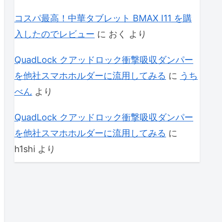
コスパ最高！中華タブレット BMAX I11 を購
入したのでレビュー
に
おく
より
QuadLock クアッドロック衝撃吸収ダンパー
を他社スマホホルダーに流用してみる
に
うち
べん
より
QuadLock クアッドロック衝撃吸収ダンパー
を他社スマホホルダーに流用してみる
に
h1shi
より