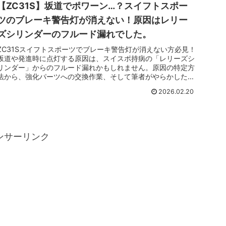
【ZC31S】坂道でポワーン…？スイフトスポー
ツのブレーキ警告灯が消えない！原因はレリー
ズシリンダーのフルード漏れでした。
ZC31Sスイフトスポーツでブレーキ警告灯が消えない方必見！
坂道や発進時に点灯する原因は、スイスポ持病の「レリーズシ
リンダー」からのフルード漏れかもしれません。原因の特定方
法から、強化パーツへの交換作業、そして筆者がやらかした
「フルード噴水事件」の教訓までを楽しく解説します。
2026.02.20
ンサーリンク