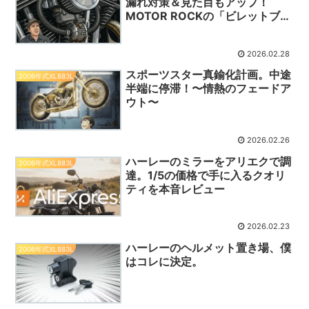
漏れ対策＆見た目もアップ！
MOTOR ROCKの「ビレットブリ
ーザーフィルター」が最適な選択
だった。
2026.02.28
スポーツスター真鍮化計画。中途
2006年式XL883L
半端に停滞！〜情熱のフェードア
ウト〜
2026.02.26
ハーレーのミラーをアリエクで調
2006年式XL883L
達。1/5の価格で手に入るクオリ
ティを本音レビュー
2026.02.23
ハーレーのヘルメット置き場、僕
2006年式XL883L
はコレに決定。